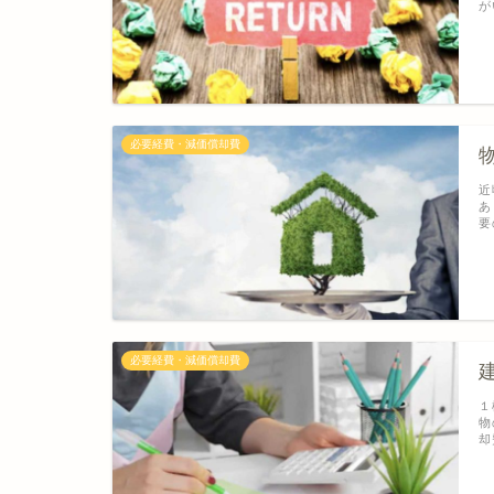
が
必要経費・減価償却費
近
あ
要
必要経費・減価償却費
１
物
却