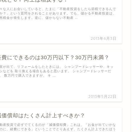
々な人にお会いしていると、たまに「不動産投資をしたら節税できるんで
か？」という質問をされることがあります。でも、儲かる不動産投資は、
然税金が発生します。逆に、儲からない不動産 …
2013年6月3日
経費にできるのは30万円以下？30万円未満？
室が出て、リフォームをしたときには、 シャンプードレッサーや、キッ
ンなどを 取り換える場合もあると思います。 シャンプードレッサーだ
、 数万円で購入できますが、 キ …
2013年5月22日
減価償却はたくさん計上すべきか？
動産投資で必ずでてくるのが「減価償却費」これは、「お金が出ていかな
のに、経費にできる」ということでとりあえず、たくさん計上できたほう