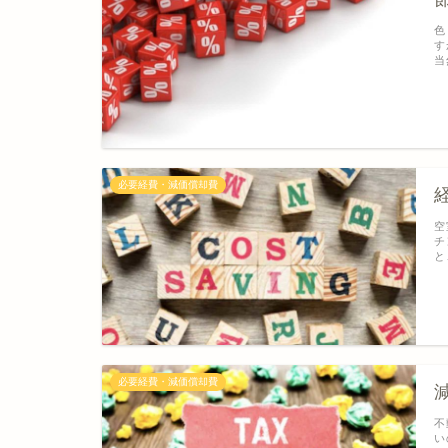
色
す
当
必要経費・減価償却費
空
チ
と
必要経費・減価償却費
不
い