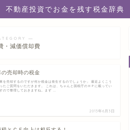
不動産投資でお金を残す税金辞典
ATEGORY ―
費・減価償却費
車の売却時の税金
車を売却するのですが何か税金は発生するのでしょうか」 最近よくこう
ったご質問をいただきます。 これは、ちゃんと国税庁のＨＰに載ってい
すので整理しておきますね。まず …
2013年6月3日
節税とＣＦ向上は相反する！