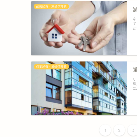
必要経費・減価償却費
今
て
と
必要経費・減価償却費
リ
経
に
1
2
3