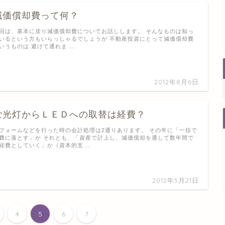
減価償却​費って何？
回は、基本に戻り減価償却費についてお話しします。 そんなものは知っ
いるという方もいらっしゃるでしょうが 不動産投資にとって減価償却費
いうものは 避けて通れま …
2012年8月6日
蛍光灯か​らＬＥＤへの取替は経​費？
フォームなどを行った時の会計処理は2通りあります。 その年に「一括で
費に落とす」か それとも、「資産で計上し、減価償却を通して数年間で
経費としていく」か（資本的支 …
2012年5月21日
4
5
6
7