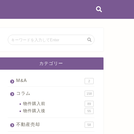
カテゴリー
M&A
2
コラム
158
物件購入前
89
物件購入後
55
不動産売却
58