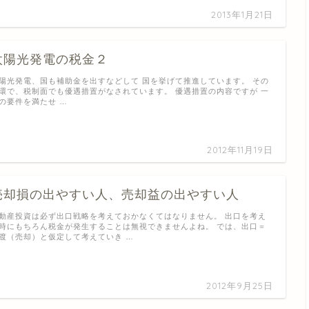
2013年1月21日
太陽光発​電の税金２
陽光発電、国も補助金を出すなどして 国を挙げて推進しています。 その
環で、税制面でも優遇措置がなされています。 優遇措置の内容ですが 一
の要件を満たせ …
2012年11月19日
売却損の​出やすい人、売却益の​出やすい人
動産投資は必ず出口戦略を考えておかなくてはなりません。 出口を考え
時にもちろん税金が発生することは無視できませんよね。 では、出口＝
渡（売却）と仮定して考えていき …
2012年9月25日