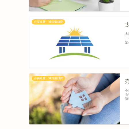
必要経費・減価償却費
太
一
定
必要経費・減価償却費
不
る
譲