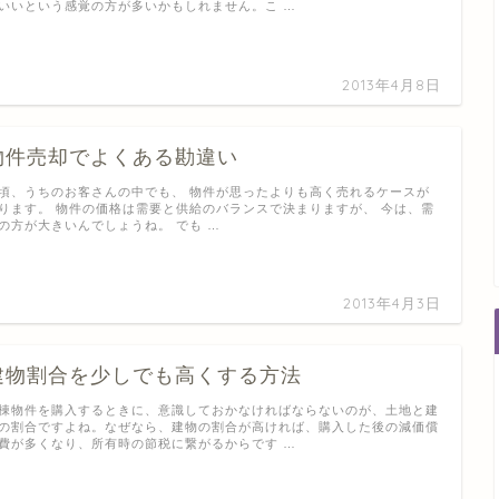
いいという感覚の方が多いかもしれません。こ …
2013年4月8日
物件売却でよくある勘違い
頃、うちのお客さんの中でも、 物件が思ったよりも高く売れるケースが
ります。 物件の価格は需要と供給のバランスで決まりますが、 今は、需
の方が大きいんでしょうね。 でも …
2013年4月3日
建物割合を少しでも高くする方法
棟物件を購入するときに、意識しておかなければならないのが、土地と建
の割合ですよね。なぜなら、建物の割合が高ければ、購入した後の減価償
費が多くなり、所有時の節税に繋がるからです …