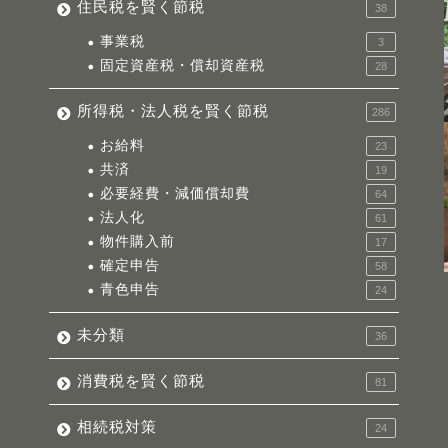
住民税を賢く節税
38
事業税
3
固定資産税・償却資産税
28
所得税・法人税を賢く節税
286
お給料
23
共済
19
必要経費・減価償却費
64
法人化
61
物件購入前
17
確定申告
58
青色申告
24
未分類
36
消費税を賢く節税
81
相続税対策
24