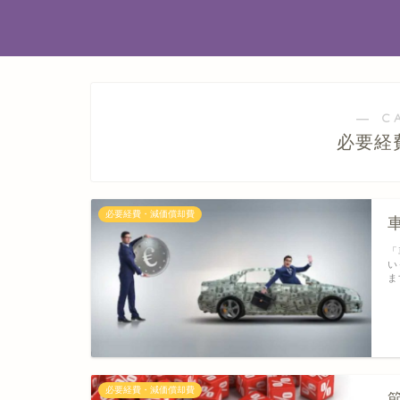
― C
必要経
必要経費・減価償却費
「
い
ま
必要経費・減価償却費