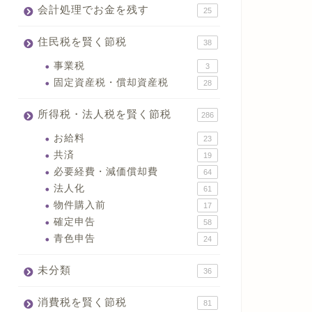
会計処理でお金を残す
25
住民税を賢く節税
38
事業税
3
固定資産税・償却資産税
28
所得税・法人税を賢く節税
286
お給料
23
共済
19
必要経費・減価償却費
64
法人化
61
物件購入前
17
確定申告
58
青色申告
24
未分類
36
消費税を賢く節税
81