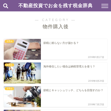
不動産投資でお金を残す税金辞典
― CATEGORY ―
物件購入後
コラム
節税に頼らない方が儲かる？
2018年9月27日
コラム
海外移住したい場合は納税管理人を使う？
2018年8月29日
コラム
節税とキャッシュリッチ、どちらを目指すのか？
2018年7月23日