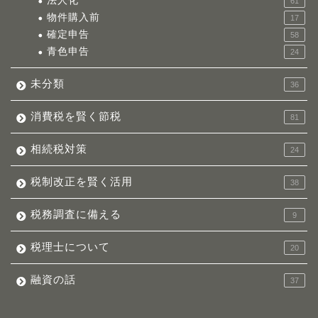
法人化
61
物件購入前
17
確定申告
58
青色申告
24
未分類
36
消費税を賢く節税
81
相続税対策
24
税制改正を賢く活用
38
税務調査に備える
9
税理士について
20
融資の話
37