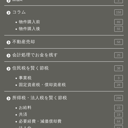
2
コラム
158
物件購入前
89
物件購入後
55
不動産売却
58
会計処理でお金を残す
25
住民税を賢く節税
38
事業税
3
固定資産税・償却資産税
28
所得税・法人税を賢く節税
286
お給料
23
共済
19
必要経費・減価償却費
64