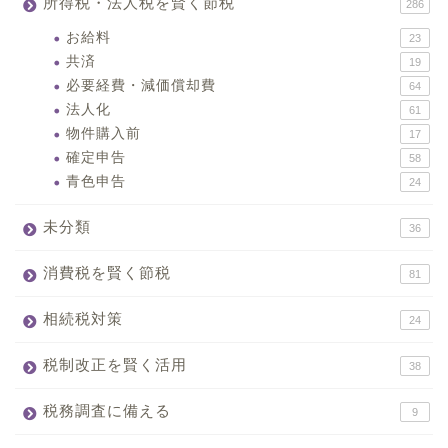
所得税・法人税を賢く節税
286
お給料
23
共済
19
必要経費・減価償却費
64
法人化
61
物件購入前
17
確定申告
58
青色申告
24
未分類
36
消費税を賢く節税
81
相続税対策
24
税制改正を賢く活用
38
税務調査に備える
9