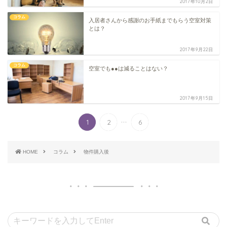
2017年10月2日
コラム
入居者さんから感謝のお手紙までもらう空室対策
とは？
2017年9月22日
コラム
空室でも●●は減ることはない？
2017年9月15日
...
1
2
6
HOME
コラム
物件購入後