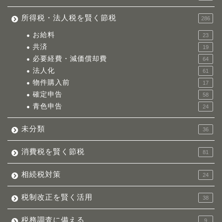
所得税・法人税を賢く節税
286
お給料
23
共済
19
必要経費・減価償却費
64
法人化
61
物件購入前
17
確定申告
58
青色申告
24
未分類
36
消費税を賢く節税
81
相続税対策
24
税制改正を賢く活用
38
税務調査に備える
9