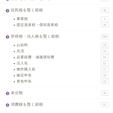
住民税を賢く節税
38
事業税
3
固定資産税・償却資産税
28
所得税・法人税を賢く節税
286
お給料
23
共済
19
必要経費・減価償却費
64
法人化
61
物件購入前
17
確定申告
58
青色申告
24
未分類
36
消費税を賢く節税
81