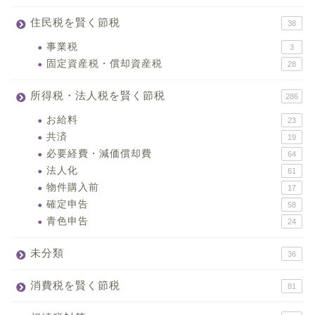
住民税を賢く節税
38
事業税
3
固定資産税・償却資産税
28
所得税・法人税を賢く節税
286
お給料
23
共済
19
必要経費・減価償却費
64
法人化
61
物件購入前
17
確定申告
58
青色申告
24
未分類
36
消費税を賢く節税
81