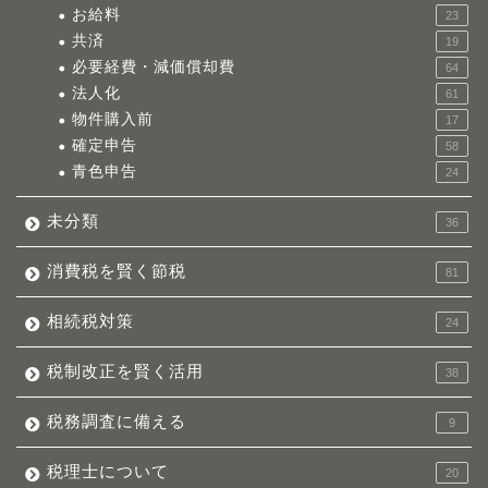
お給料
23
共済
19
必要経費・減価償却費
64
法人化
61
物件購入前
17
確定申告
58
青色申告
24
未分類
36
消費税を賢く節税
81
相続税対策
24
税制改正を賢く活用
38
税務調査に備える
9
税理士について
20