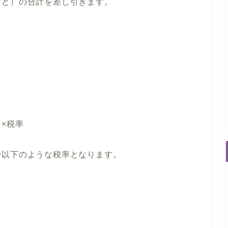
など）の合計を差し引きます。
。
×税率
で以下のような税率となります。
）