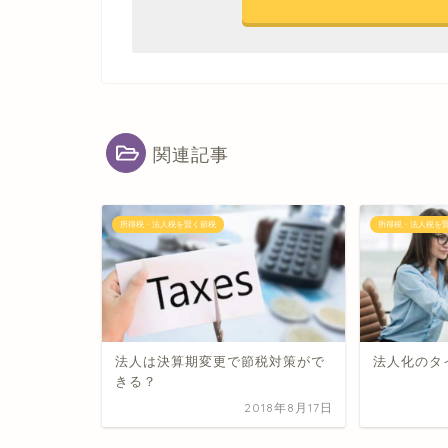
関連記事
所得税・法人税を賢く節税
所得税・法人税を
法人は決算期変更で節税対策がで
法人化のタ
きる？
2018年8月17日