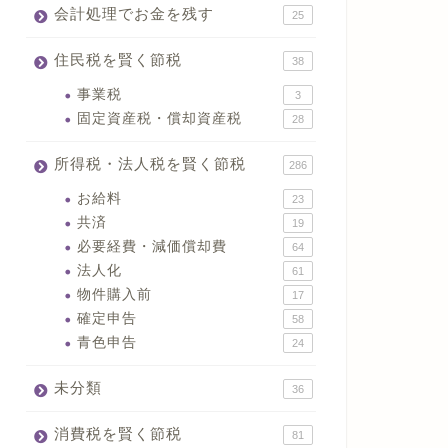
会計処理でお金を残す
25
住民税を賢く節税
38
事業税
3
固定資産税・償却資産税
28
所得税・法人税を賢く節税
286
お給料
23
共済
19
必要経費・減価償却費
64
法人化
61
物件購入前
17
確定申告
58
青色申告
24
未分類
36
消費税を賢く節税
81