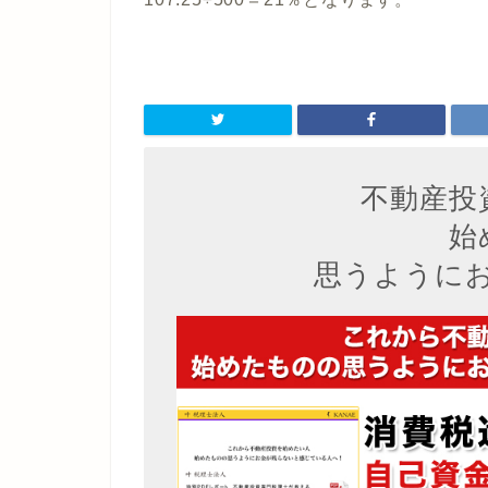
不動産投
始
思うように