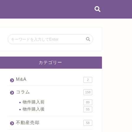
カテゴリー
M&A
2
コラム
158
物件購入前
89
物件購入後
55
不動産売却
58