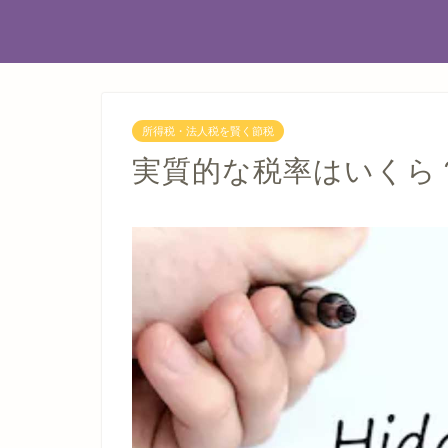
所得税・法人税を賢く節税
実質的な​税率はいくら