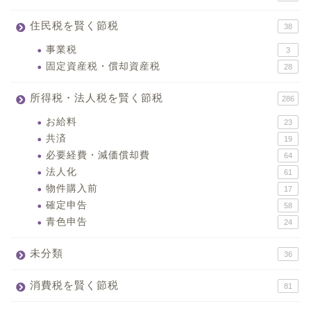
住民税を賢く節税
38
事業税
3
固定資産税・償却資産税
28
所得税・法人税を賢く節税
286
お給料
23
共済
19
必要経費・減価償却費
64
法人化
61
物件購入前
17
確定申告
58
青色申告
24
未分類
36
消費税を賢く節税
81