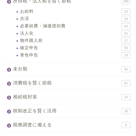
所得税・法人税を賢く節税
286
お給料
23
共済
19
必要経費・減価償却費
64
法人化
61
物件購入前
17
確定申告
58
青色申告
24
未分類
36
消費税を賢く節税
81
相続税対策
24
税制改正を賢く活用
38
税務調査に備える
9