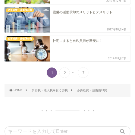
2017年12月11日
必要経費・減価償却費
設備の減価償却のメリットとデメリット
2017年10月4日
必要経費・減価償却費
社宅にすると自己負担が激安に！
2017年8月7日
...
1
2
7
HOME
所得税・法人税を賢く節税
必要経費・減価償却費