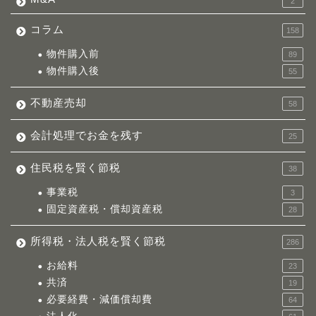
2
コラム
158
物件購入前
89
物件購入後
55
不動産売却
58
会計処理でお金を残す
25
住民税を賢く節税
38
事業税
3
固定資産税・償却資産税
28
所得税・法人税を賢く節税
286
お給料
23
共済
19
必要経費・減価償却費
64