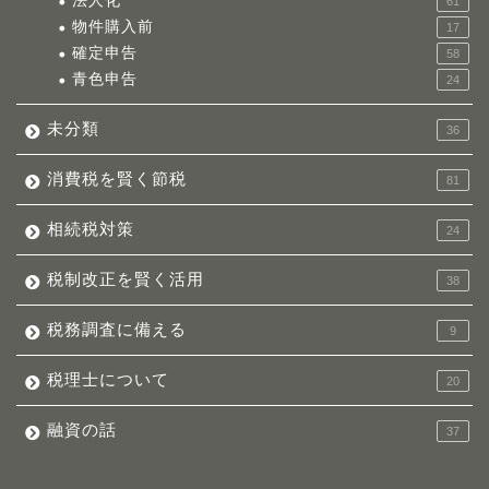
法人化
61
物件購入前
17
確定申告
58
青色申告
24
未分類
36
消費税を賢く節税
81
相続税対策
24
税制改正を賢く活用
38
税務調査に備える
9
税理士について
20
融資の話
37