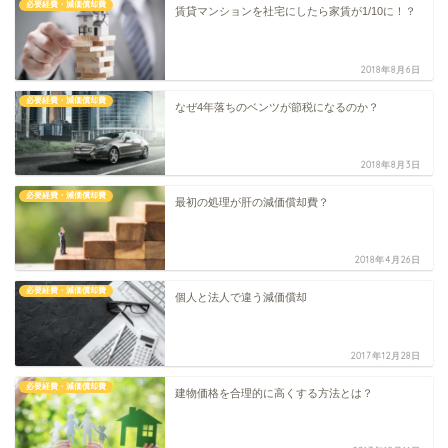
必要経費・減価償却費
賃貸マンションを社宅にしたら家賃が1/10に！？
2018年8月6日
必要経費・減価償却費
なぜ4年落ちのベンツが節税になるのか？
2018年8月3日
必要経費・減価償却費
最初の処理が肝の減価償却費？
2018年4月26日
必要経費・減価償却費
個人と法人で違う減価償却
2017年12月28日
必要経費・減価償却費
建物価格を合理​的に高くする方法とは？