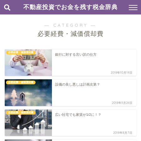
不動産投資でお金を残す税金辞典
― CATEGORY ―
必要経費・減価償却費
必要経費・減価償却費
銀行に対する言い訳の仕方
2018年10月19日
必要経費・減価償却費
設備の良し悪しは計画次第？
2018年9月26日
必要経費・減価償却費
広い社宅でも家賃が1/2に！？
2018年8月7日