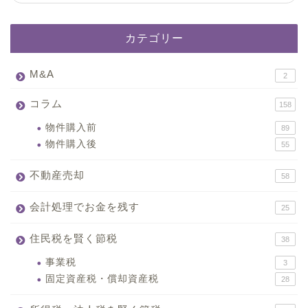
カテゴリー
M&A
2
コラム
158
物件購入前
89
物件購入後
55
不動産売却
58
会計処理でお金を残す
25
住民税を賢く節税
38
事業税
3
固定資産税・償却資産税
28