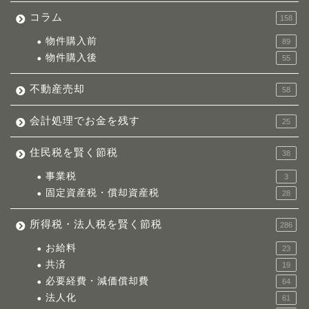
コラム
158
物件購入前
89
物件購入後
55
不動産売却
58
会計処理でお金を残す
25
住民税を賢く節税
38
事業税
3
固定資産税・償却資産税
28
所得税・法人税を賢く節税
286
お給料
23
共済
19
必要経費・減価償却費
64
法人化
61