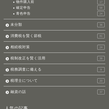
物件購入前
17
確定申告
58
青色申告
24
未分類
36
消費税を賢く節税
81
相続税対策
24
税制改正を賢く活用
38
税務調査に備える
9
税理士について
20
融資の話
37
人気の記事