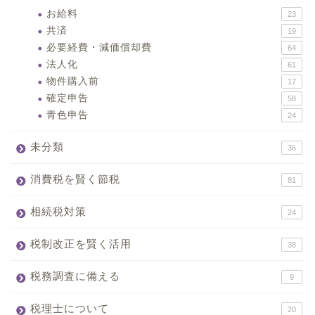
お給料
23
共済
19
必要経費・減価償却費
64
法人化
61
物件購入前
17
確定申告
58
青色申告
24
未分類
36
消費税を賢く節税
81
相続税対策
24
税制改正を賢く活用
38
税務調査に備える
9
税理士について
20