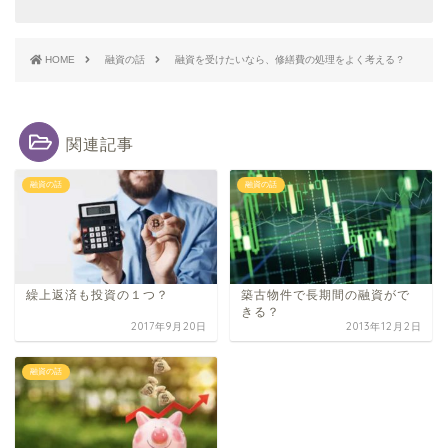
HOME
融資の話
融資を受けたいなら、修繕費の処理をよく考える？
関連記事
融資の話
融資の話
繰上返済も投資の１つ？
築古物件で長期間の融資がで
きる？
2017年9月20日
2013年12月2日
融資の話