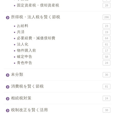
固定資産税・償却資産税
28
所得税・法人税を賢く節税
286
お給料
23
共済
19
必要経費・減価償却費
64
法人化
61
物件購入前
17
確定申告
58
青色申告
24
未分類
36
消費税を賢く節税
81
相続税対策
24
税制改正を賢く活用
38