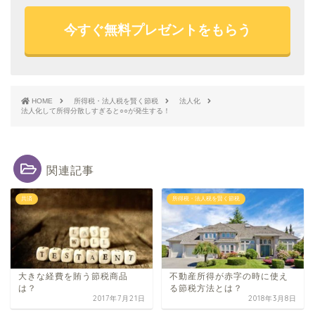
今すぐ無料プレゼントをもらう
HOME
所得税・法人税を賢く節税
法人化
法人化して所得分散しすぎると○○が発生する！
関連記事
共済
所得税・法人税を賢く節税
大きな経費を賄う節税商品
不動産所得が赤字の時に使え
は？
る節税方法とは？
2017年7月21日
2018年3月8日