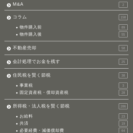
M&A
2
コラム
158
物件購入前
89
物件購入後
55
不動産売却
58
会計処理でお金を残す
25
住民税を賢く節税
38
事業税
3
固定資産税・償却資産税
28
所得税・法人税を賢く節税
286
お給料
23
共済
19
必要経費・減価償却費
64