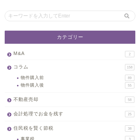
カテゴリー
M&A
2
コラム
158
物件購入前
89
物件購入後
55
不動産売却
58
会計処理でお金を残す
25
住民税を賢く節税
38
事業税
3