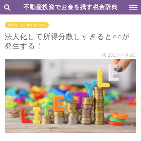
不動産投資でお金を残す税金辞典
所得税・法人税を賢く節税
法人化して所得分散しすぎると○○が
発生する！
2015年4月9日