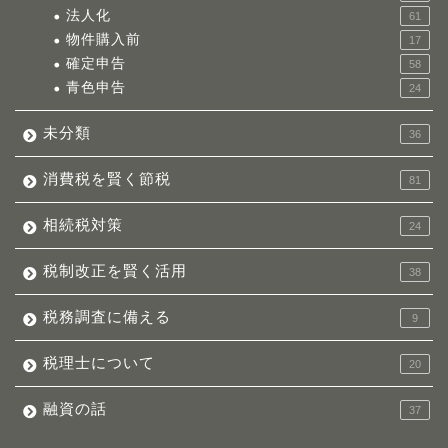
法人化
61
物件購入前
17
確定申告
58
青色申告
24
未分類
36
消費税を賢く節税
81
相続税対策
24
税制改正を賢く活用
38
税務調査に備える
9
税理士について
20
融資の話
37