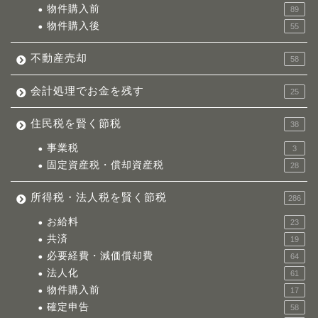
物件購入前
89
物件購入後
55
不動産売却
58
会計処理でお金を残す
25
住民税を賢く節税
38
事業税
3
固定資産税・償却資産税
28
所得税・法人税を賢く節税
286
お給料
23
共済
19
必要経費・減価償却費
64
法人化
61
物件購入前
17
確定申告
58