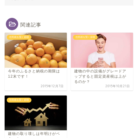
関連記事
住民税を賢く節税
住民税を賢く節税
今年のふるさと納税の期限は
建物の中の設備がグレードア
12末です！
ップすると固定資産税は上が
るのか？
2015年12月7日
2015年10月21日
住民税を賢く節税
建物の取​り壊しは年明けがベ