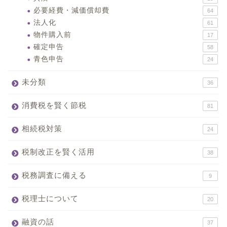
必要経費・減価償却費
64
法人化
61
物件購入前
17
確定申告
58
青色申告
24
未分類
36
消費税を賢く節税
81
相続税対策
24
税制改正を賢く活用
38
税務調査に備える
9
税理士について
20
融資の話
37