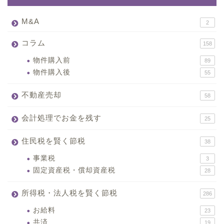
M&A
2
コラム
158
物件購入前
89
物件購入後
55
不動産売却
58
会計処理でお金を残す
25
住民税を賢く節税
38
事業税
3
固定資産税・償却資産税
28
所得税・法人税を賢く節税
286
お給料
23
共済
19