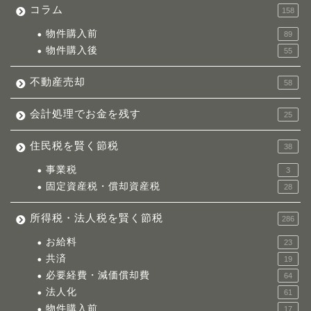
コラム
158
物件購入前
89
物件購入後
55
不動産売却
58
会計処理でお金を残す
25
住民税を賢く節税
38
事業税
3
固定資産税・償却資産税
28
所得税・法人税を賢く節税
286
お給料
23
共済
19
必要経費・減価償却費
64
法人化
61
物件購入前
17