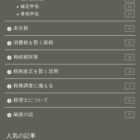
確定申告
58
青色申告
24
未分類
36
消費税を賢く節税
81
相続税対策
24
税制改正を賢く活用
38
税務調査に備える
9
税理士について
20
融資の話
37
人気の記事