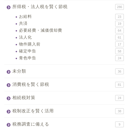
所得税・法人税を賢く節税
286
お給料
23
共済
19
必要経費・減価償却費
64
法人化
61
物件購入前
17
確定申告
58
青色申告
24
未分類
36
消費税を賢く節税
81
相続税対策
24
税制改正を賢く活用
38
税務調査に備える
9