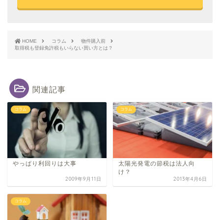
HOME
コラム
物件購入前
取得税も登録免許税もいらない買い方とは？
関連記事
コラム
コラム
やっぱり利回りは大事
太陽光発電の節税は法人向
け？
2009年9月11日
2013年4月6日
コラム