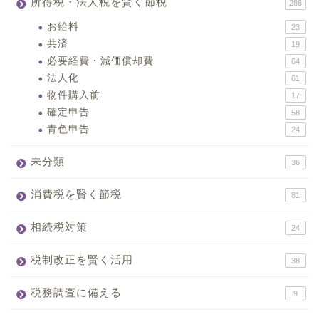
所得税・法人税を賢く節税
286
お給料
23
共済
19
必要経費・減価償却費
64
法人化
61
物件購入前
17
確定申告
58
青色申告
24
未分類
36
消費税を賢く節税
81
相続税対策
24
税制改正を賢く活用
38
税務調査に備える
9