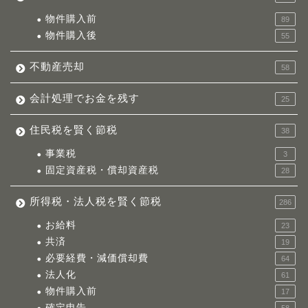
物件購入前
89
物件購入後
55
不動産売却
58
会計処理でお金を残す
25
住民税を賢く節税
38
事業税
3
固定資産税・償却資産税
28
所得税・法人税を賢く節税
286
お給料
23
共済
19
必要経費・減価償却費
64
法人化
61
物件購入前
17
確定申告