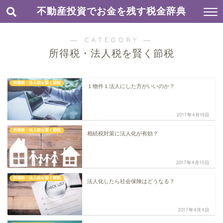
不動産投資でお金を残す税金辞典
― CATEGORY ―
所得税・法人税を賢く節税
所得税・法人税を賢く節税
１物件１法人にした方がいいのか？
2017年4月18日
所得税・法人税を賢く節税
相続税対策に法人化が有効？
2017年4月10日
所得税・法人税を賢く節税
法人化したら社会保険はどうなる？
2017年4月4日