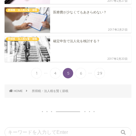
2017年2月27日
所得税・法人税を賢く節税
医療費が少なくてもあきらめない？
2017年2月21日
所得税・法人税を賢く節税
確定申告で法人化を検討する？
2017年2月20日
...
...
1
4
5
6
29
HOME
所得税・法人税を賢く節税