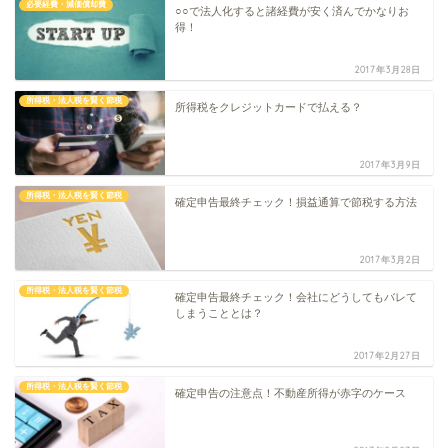
必要経費・減価償却費
○○で法​人化すると諸経費が安く済んでかなりお
得！
2017年3月28日
所得税・法人税を賢く節税
所得税をクレジットカードで払える？
2017年3月9日
所得税・法人税を賢く節税
確定申告最終チェック！損益通算で節税する方法
2017年3月2日
所得税・法人税を賢く節税
確定申告最終チェック！会社にどうしてもバレて
しまうこととは？
2017年2月27日
所得税・法人税を賢く節税
確定申告の注意点！不動産所得が赤字のケース