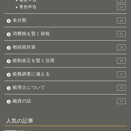
58
青色申告
24
未分類
36
消費税を賢く節税
81
相続税対策
24
税制改正を賢く活用
38
税務調査に備える
9
税理士について
20
融資の話
37
人気の記事