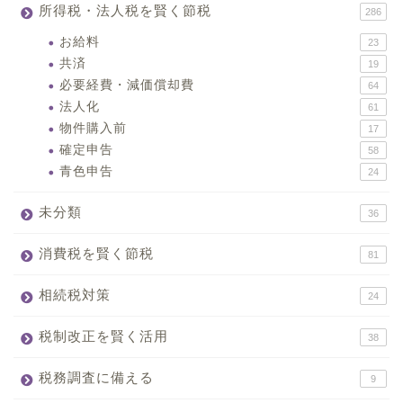
所得税・法人税を賢く節税
286
お給料
23
共済
19
必要経費・減価償却費
64
法人化
61
物件購入前
17
確定申告
58
青色申告
24
未分類
36
消費税を賢く節税
81
相続税対策
24
税制改正を賢く活用
38
税務調査に備える
9