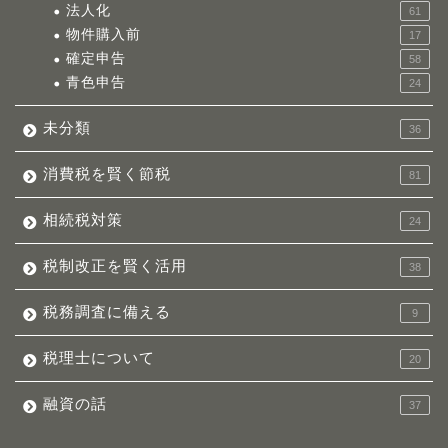
法人化
61
物件購入前
17
確定申告
58
青色申告
24
未分類
36
消費税を賢く節税
81
相続税対策
24
税制改正を賢く活用
38
税務調査に備える
9
税理士について
20
融資の話
37