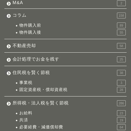
M&A
2
コラム
158
物件購入前
89
物件購入後
55
不動産売却
58
会計処理でお金を残す
25
住民税を賢く節税
38
事業税
3
固定資産税・償却資産税
28
所得税・法人税を賢く節税
286
お給料
23
共済
19
必要経費・減価償却費
64