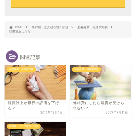
HOME
所得税・法人税を賢く節税
必要経費・減価償却費
駐車違反したら
関連記事
必要経費・減価償却費
必要経費・減価償却費
経費計上が銀行の評価を下げ
修繕費にしたら融資が受けら
る？
れない？
2016年12月1日
2009年9月11日
所得税・法人税を賢く節税