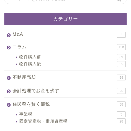
カテゴリー
M&A
2
コラム
158
物件購入前
89
物件購入後
55
不動産売却
58
会計処理でお金を残す
25
住民税を賢く節税
38
事業税
3
固定資産税・償却資産税
28