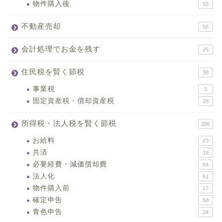
物件購入後
55
不動産売却
58
会計処理でお金を残す
25
住民税を賢く節税
38
事業税
3
固定資産税・償却資産税
28
所得税・法人税を賢く節税
286
お給料
23
共済
19
必要経費・減価償却費
64
法人化
61
物件購入前
17
確定申告
58
青色申告
24