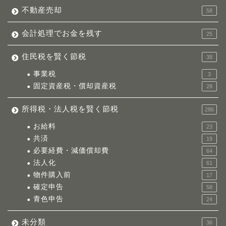
不動産売却
58
会計処理でお金を残す
25
住民税を賢く節税
38
事業税
3
固定資産税・償却資産税
28
所得税・法人税を賢く節税
286
お給料
23
共済
19
必要経費・減価償却費
64
法人化
61
物件購入前
17
確定申告
58
青色申告
24
未分類
36