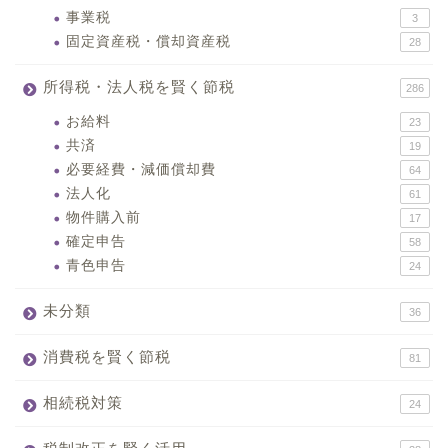
事業税
3
固定資産税・償却資産税
28
所得税・法人税を賢く節税
286
お給料
23
共済
19
必要経費・減価償却費
64
法人化
61
物件購入前
17
確定申告
58
青色申告
24
未分類
36
消費税を賢く節税
81
相続税対策
24