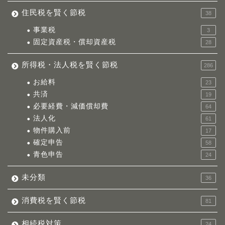
住民税を賢く節税
38
事業税
3
固定資産税・償却資産税
28
所得税・法人税を賢く節税
286
お給料
23
共済
19
必要経費・減価償却費
64
法人化
61
物件購入前
17
確定申告
58
青色申告
24
未分類
36
消費税を賢く節税
81
相続税対策
24