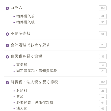
コラム
158
物件購入前
89
物件購入後
55
不動産売却
58
会計処理でお金を残す
25
住民税を賢く節税
38
事業税
3
固定資産税・償却資産税
28
所得税・法人税を賢く節税
286
お給料
23
共済
19
必要経費・減価償却費
64
法人化
61