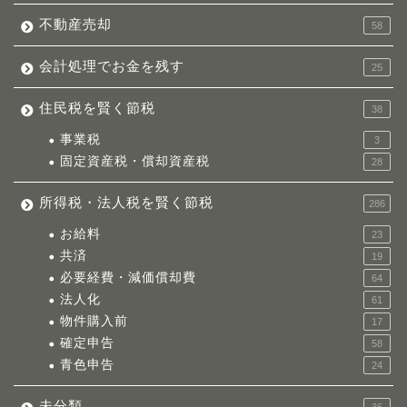
不動産売却
58
会計処理でお金を残す
25
住民税を賢く節税
38
事業税
3
固定資産税・償却資産税
28
所得税・法人税を賢く節税
286
お給料
23
共済
19
必要経費・減価償却費
64
法人化
61
物件購入前
17
確定申告
58
青色申告
24
未分類
36