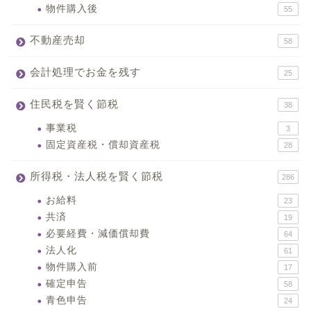
物件購入後
55
不動産売却
58
会計処理でお金を残す
25
住民税を賢く節税
38
事業税
3
固定資産税・償却資産税
28
所得税・法人税を賢く節税
286
お給料
23
共済
19
必要経費・減価償却費
64
法人化
61
物件購入前
17
確定申告
58
青色申告
24