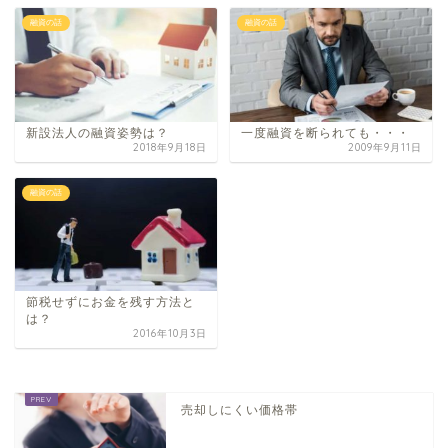
融資の話
融資の話
新設法人の融資姿勢は？
一度融資を断られても・・・
2018年9月18日
2009年9月11日
融資の話
節税せずにお金を残す方法と
は？
2016年10月3日
売却しにくい価格帯