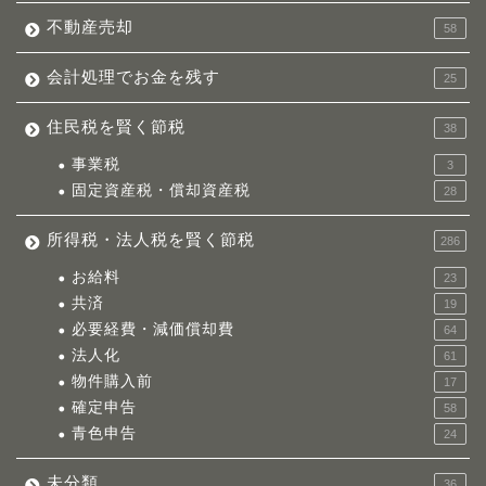
不動産売却
58
会計処理でお金を残す
25
住民税を賢く節税
38
事業税
3
固定資産税・償却資産税
28
所得税・法人税を賢く節税
286
お給料
23
共済
19
必要経費・減価償却費
64
法人化
61
物件購入前
17
確定申告
58
青色申告
24
未分類
36