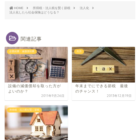
HOME
所得税・法人税を賢く節税
法人化
法人化したら社会保険はどうなる？
関連記事
必要経費・減価償却費
共済
設備の減価償却​を取った方が
年末までにできる節税 最後
よいのか​？
のチャンス！
2011年9月26日
2013年12月19日
所得税・法人税を賢く節税