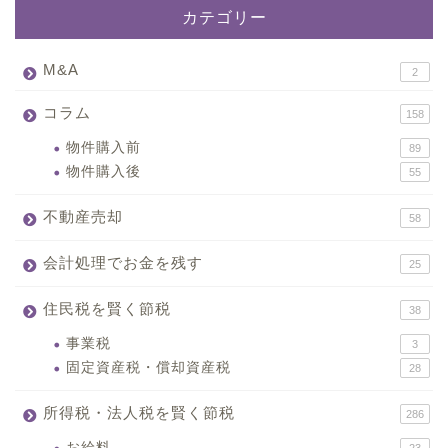
カテゴリー
M&A
2
コラム
158
物件購入前
89
物件購入後
55
不動産売却
58
会計処理でお金を残す
25
住民税を賢く節税
38
事業税
3
固定資産税・償却資産税
28
所得税・法人税を賢く節税
286
お給料