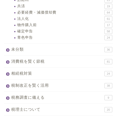
23
共済
19
必要経費・減価償却費
64
法人化
61
物件購入前
17
確定申告
58
青色申告
24
未分類
36
消費税を賢く節税
81
相続税対策
24
税制改正を賢く活用
38
税務調査に備える
9
税理士について
20