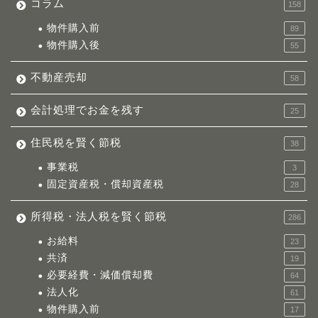
コラム
158
物件購入前
89
物件購入後
55
不動産売却
58
会計処理でお金を残す
25
住民税を賢く節税
38
事業税
3
固定資産税・償却資産税
28
所得税・法人税を賢く節税
286
お給料
23
共済
19
必要経費・減価償却費
64
法人化
61
物件購入前
17