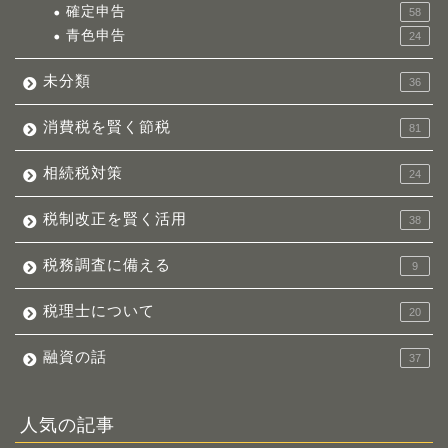
確定申告
58
青色申告
24
未分類
36
消費税を賢く節税
81
相続税対策
24
税制改正を賢く活用
38
税務調査に備える
9
税理士について
20
融資の話
37
人気の記事