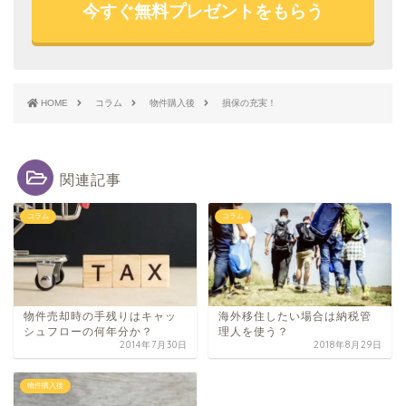
今すぐ無料プレゼントをもらう
HOME
コラム
物件購入後
損保の充実！
関連記事
コラム
コラム
物件売却時の手残りはキャッ
海外移住したい場合は納税管
シュフローの何年分か？
理人を使う？
2014年7月30日
2018年8月29日
物件購入後