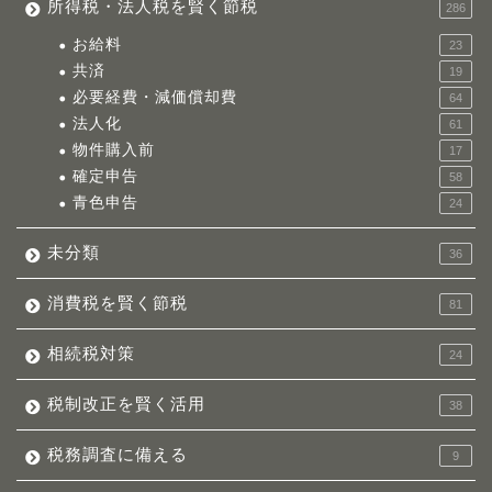
所得税・法人税を賢く節税
286
お給料
23
共済
19
必要経費・減価償却費
64
法人化
61
物件購入前
17
確定申告
58
青色申告
24
未分類
36
消費税を賢く節税
81
相続税対策
24
税制改正を賢く活用
38
税務調査に備える
9