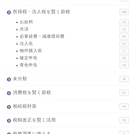
所得税・法人税を賢く節税
286
お給料
23
共済
19
必要経費・減価償却費
64
法人化
61
物件購入前
17
確定申告
58
青色申告
24
未分類
36
消費税を賢く節税
81
相続税対策
24
税制改正を賢く活用
38
税務調査に備える