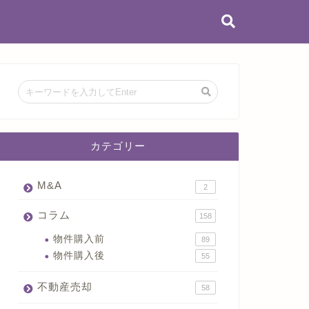
カテゴリー
M&A
2
コラム
158
物件購入前
89
物件購入後
55
不動産売却
58