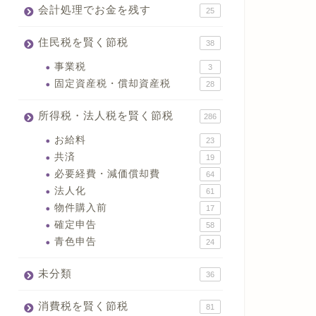
会計処理でお金を残す
25
住民税を賢く節税
38
事業税
3
固定資産税・償却資産税
28
所得税・法人税を賢く節税
286
お給料
23
共済
19
必要経費・減価償却費
64
法人化
61
物件購入前
17
確定申告
58
青色申告
24
未分類
36
消費税を賢く節税
81