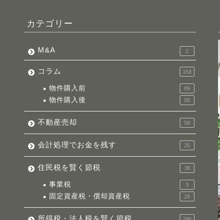
カテゴリー
M&A
2
コラム
158
物件購入前
89
物件購入後
55
不動産売却
58
会計処理でお金を残す
25
住民税を賢く節税
38
事業税
3
固定資産税・償却資産税
28
所得税・法人税を賢く節税
286