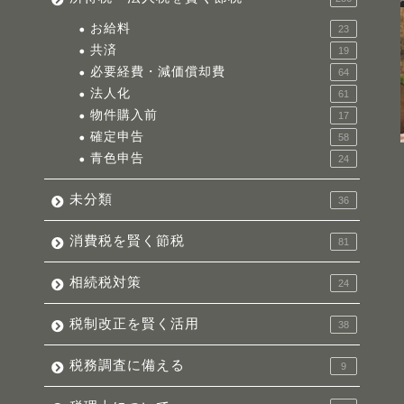
お給料
23
共済
19
必要経費・減価償却費
64
法人化
61
物件購入前
17
確定申告
58
青色申告
24
未分類
36
消費税を賢く節税
81
相続税対策
24
税制改正を賢く活用
38
税務調査に備える
9