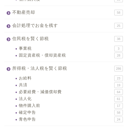
不動産売却
58
会計処理でお金を残す
25
住民税を賢く節税
38
事業税
3
固定資産税・償却資産税
28
所得税・法人税を賢く節税
286
お給料
23
共済
19
必要経費・減価償却費
64
法人化
61
物件購入前
17
確定申告
58
青色申告
24