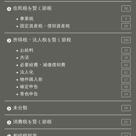
住民税を賢く節税
38
事業税
3
固定資産税・償却資産税
28
所得税・法人税を賢く節税
286
お給料
23
共済
19
必要経費・減価償却費
64
法人化
61
物件購入前
17
確定申告
58
青色申告
24
未分類
36
消費税を賢く節税
81
相続税対策
24