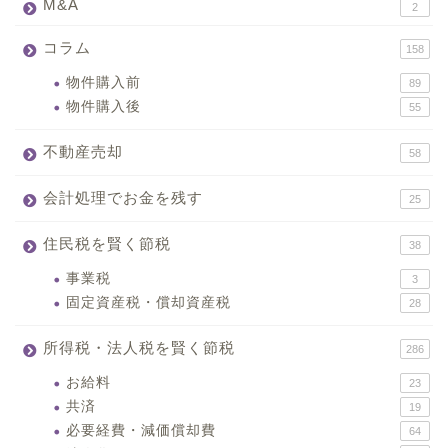
M&A
2
コラム
158
物件購入前
89
物件購入後
55
不動産売却
58
会計処理でお金を残す
25
住民税を賢く節税
38
事業税
3
固定資産税・償却資産税
28
所得税・法人税を賢く節税
286
お給料
23
共済
19
必要経費・減価償却費
64