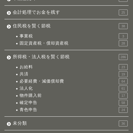
会計処理でお金を残す
25
住民税を賢く節税
38
事業税
3
固定資産税・償却資産税
28
所得税・法人税を賢く節税
286
お給料
23
共済
19
必要経費・減価償却費
64
法人化
61
物件購入前
17
確定申告
58
青色申告
24
未分類
36