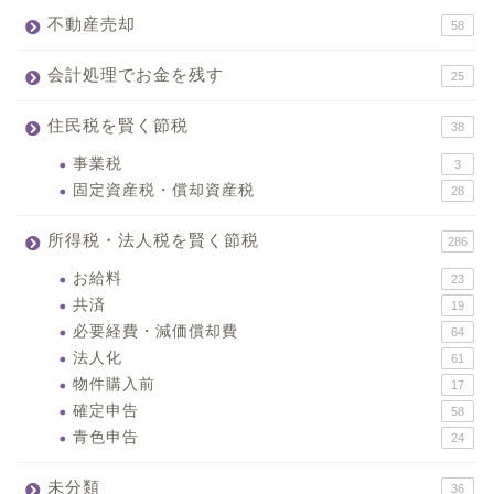
不動産売却
58
会計処理でお金を残す
25
住民税を賢く節税
38
事業税
3
固定資産税・償却資産税
28
所得税・法人税を賢く節税
286
お給料
23
共済
19
必要経費・減価償却費
64
法人化
61
物件購入前
17
確定申告
58
青色申告
24
未分類
36