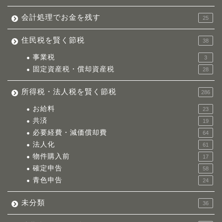
会計処理でお金を残す
25
住民税を賢く節税
38
事業税
3
固定資産税・償却資産税
28
所得税・法人税を賢く節税
286
お給料
23
共済
19
必要経費・減価償却費
64
法人化
61
物件購入前
17
確定申告
58
青色申告
24
未分類
36