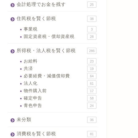
会計処理でお金を残す
25
住民税を賢く節税
38
事業税
3
固定資産税・償却資産税
28
所得税・法人税を賢く節税
286
お給料
23
共済
19
必要経費・減価償却費
64
法人化
61
物件購入前
17
確定申告
58
青色申告
24
未分類
36
消費税を賢く節税
81