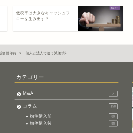
る
低税率は大きなキャッシュフ
ローを生み出す？
減価償却費
個人と法人で違う減価償却
カテゴリー
M&A
2
コラム
158
物件購入前
89
物件購入後
55