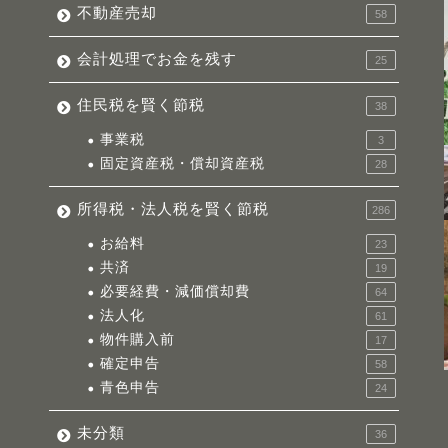
不動産売却
58
会計処理でお金を残す
25
住民税を賢く節税
38
事業税
3
固定資産税・償却資産税
28
所得税・法人税を賢く節税
286
お給料
23
共済
19
必要経費・減価償却費
64
法人化
61
物件購入前
17
確定申告
58
青色申告
24
未分類
36