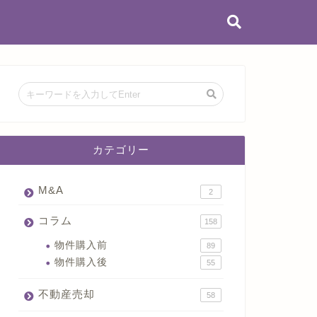
カテゴリー
M&A
2
コラム
158
物件購入前
89
物件購入後
55
不動産売却
58