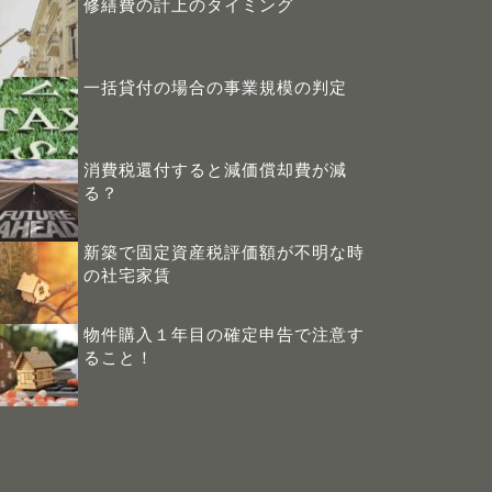
修繕費の計上のタイミング
一括貸付の場合の事業規模の判定
消費税還付すると減価償却費が減
る？
新築で固定資産税評価額が不明な時
の社宅家賃
物件購入１年目の確定申告で注意す
ること！