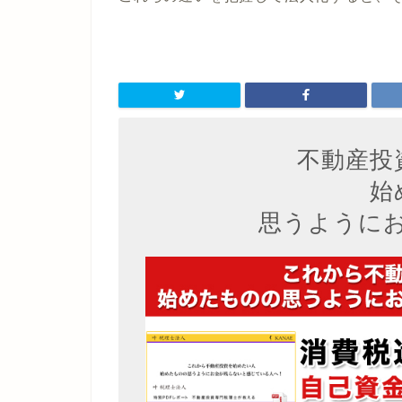
不動産投
始
思うように