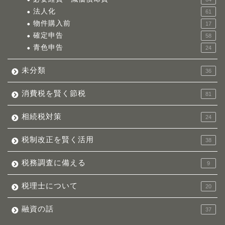
法人化
61
物件購入前
17
確定申告
58
青色申告
24
未分類
36
消費税を賢く節税
81
相続税対策
24
税制改正を賢く活用
38
税務調査に備える
9
税理士について
20
融資の話
37