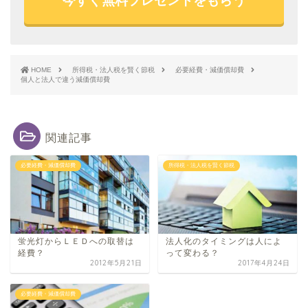
今すぐ無料プレゼントをもらう
HOME
所得税・法人税を賢く節税
必要経費・減価償却費
個人と法人で違う減価償却費
関連記事
必要経費・減価償却費
所得税・法人税を賢く節税
蛍光灯か​らＬＥＤへの取替は
法人化のタイミングは人によ
経​費？
って変わる？
2012年5月21日
2017年4月24日
必要経費・減価償却費