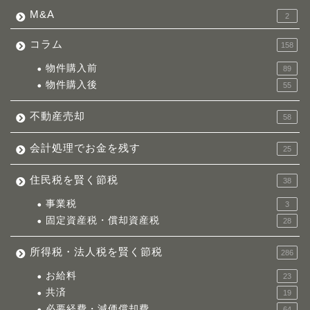
M&A
2
コラム
158
物件購入前
89
物件購入後
55
不動産売却
58
会計処理でお金を残す
25
住民税を賢く節税
38
事業税
3
固定資産税・償却資産税
28
所得税・法人税を賢く節税
286
お給料
23
共済
19
必要経費・減価償却費
64