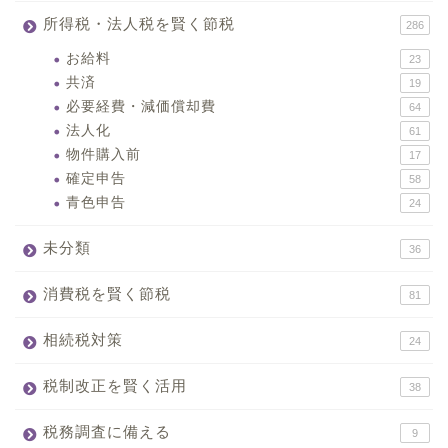
所得税・法人税を賢く節税
286
お給料
23
共済
19
必要経費・減価償却費
64
法人化
61
物件購入前
17
確定申告
58
青色申告
24
未分類
36
消費税を賢く節税
81
相続税対策
24
税制改正を賢く活用
38
税務調査に備える
9