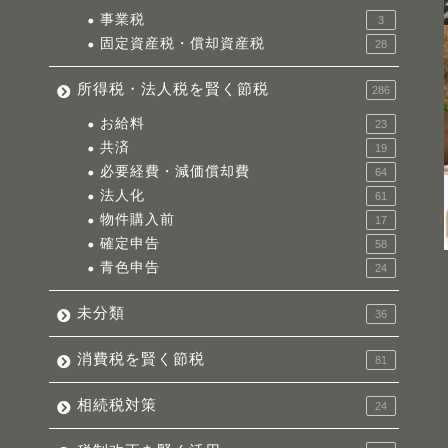
事業税
3
固定資産税・償却資産税
28
所得税・法人税を賢く節税
286
お給料
23
共済
19
必要経費・減価償却費
64
法人化
61
物件購入前
17
確定申告
58
青色申告
24
未分類
36
消費税を賢く節税
81
相続税対策
24