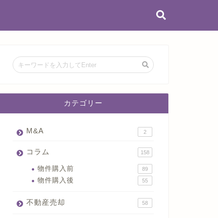
カテゴリー
M&A
2
コラム
158
物件購入前
89
物件購入後
55
不動産売却
58