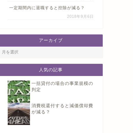
一定期間内に退職すると控除が減る？
2018年9月6日
アーカイブ
人気の記事
一括貸付の場合の事業規模の
判定
消費税還付すると減価償却費
が減る？