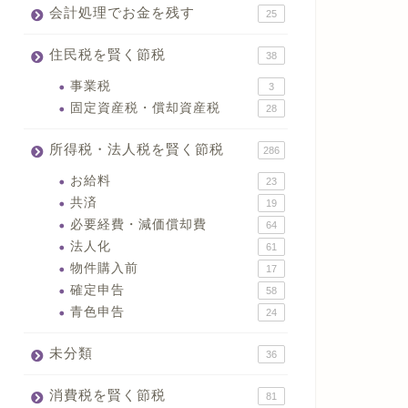
会計処理でお金を残す
25
住民税を賢く節税
38
事業税
3
固定資産税・償却資産税
28
所得税・法人税を賢く節税
286
お給料
23
共済
19
必要経費・減価償却費
64
法人化
61
物件購入前
17
確定申告
58
青色申告
24
未分類
36
消費税を賢く節税
81