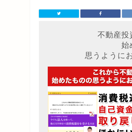
不動産投
始
思うように