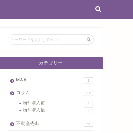
カテゴリー
M&A
2
コラム
158
物件購入前
89
物件購入後
55
不動産売却
58