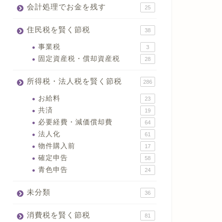
会計処理でお金を残す
25
住民税を賢く節税
38
事業税
3
固定資産税・償却資産税
28
所得税・法人税を賢く節税
286
お給料
23
共済
19
必要経費・減価償却費
64
法人化
61
物件購入前
17
確定申告
58
青色申告
24
未分類
36
消費税を賢く節税
81