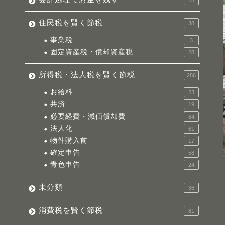
25
住民税を賢く節税
38
事業税
3
固定資産税・償却資産税
28
所得税・法人税を賢く節税
286
お給料
23
共済
19
必要経費・減価償却費
64
法人化
61
物件購入前
17
確定申告
58
青色申告
24
未分類
36
消費税を賢く節税
81