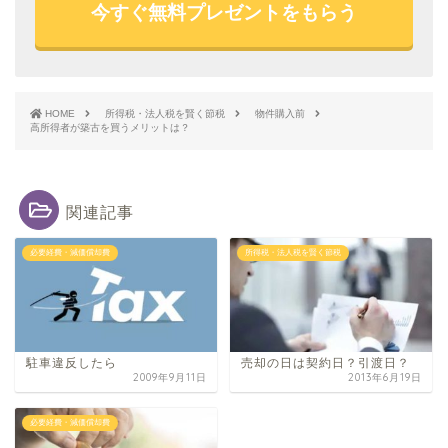
今すぐ無料プレゼントをもらう
HOME
所得税・法人税を賢く節税
物件購入前
高所得者が築古を買うメリットは？
関連記事
必要経費・減価償却費
所得税・法人税を賢く節税
駐車違反したら
売却の日は契約日？引渡日？
2009年9月11日
2013年6月19日
必要経費・減価償却費