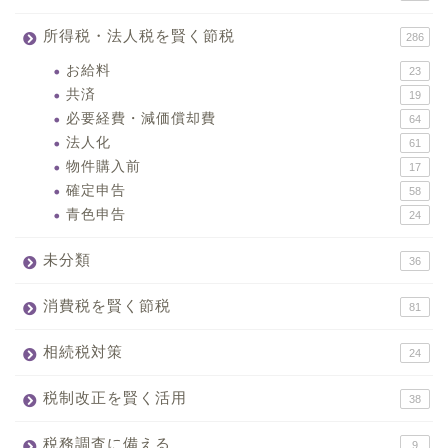
所得税・法人税を賢く節税
286
お給料
23
共済
19
必要経費・減価償却費
64
法人化
61
物件購入前
17
確定申告
58
青色申告
24
未分類
36
消費税を賢く節税
81
相続税対策
24
税制改正を賢く活用
38
税務調査に備える
9