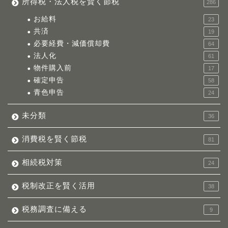
所得税・法人税を賢く節税
286
お給料
23
共済
19
必要経費・減価償却費
64
法人化
61
物件購入前
17
確定申告
58
青色申告
24
未分類
36
消費税を賢く節税
81
相続税対策
24
税制改正を賢く活用
38
税務調査に備える
9