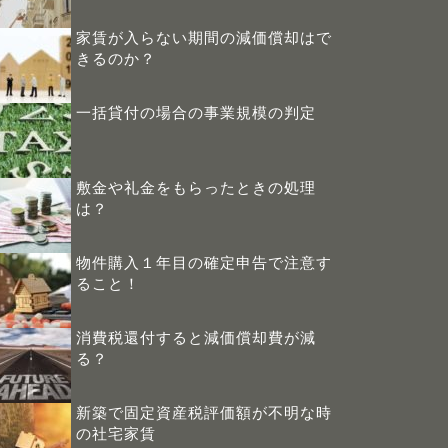
家賃が入らない期間の減価償却はで
きるのか？
一括貸付の場合の事業規模の判定
敷金や礼金をもらったときの処理
は？
物件購入１年目の確定申告で注意す
ること！
消費税還付すると減価償却費が減
る？
新築で固定資産税評価額が不明な時
の社宅家賃