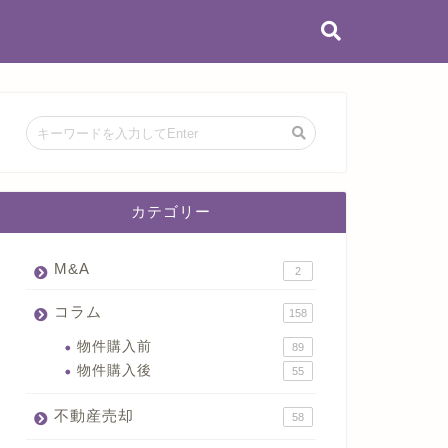
カテゴリー
M&A
2
コラム
158
物件購入前
89
物件購入後
55
不動産売却
58