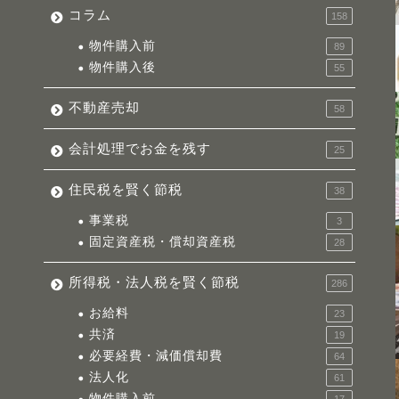
コラム
158
物件購入前
89
物件購入後
55
不動産売却
58
会計処理でお金を残す
25
住民税を賢く節税
38
事業税
3
固定資産税・償却資産税
28
所得税・法人税を賢く節税
286
お給料
23
共済
19
必要経費・減価償却費
64
法人化
61
物件購入前