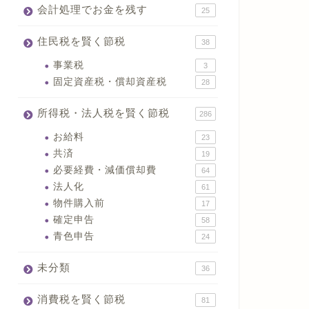
会計処理でお金を残す
25
住民税を賢く節税
38
事業税
3
固定資産税・償却資産税
28
所得税・法人税を賢く節税
286
お給料
23
共済
19
必要経費・減価償却費
64
法人化
61
物件購入前
17
確定申告
58
青色申告
24
未分類
36
消費税を賢く節税
81