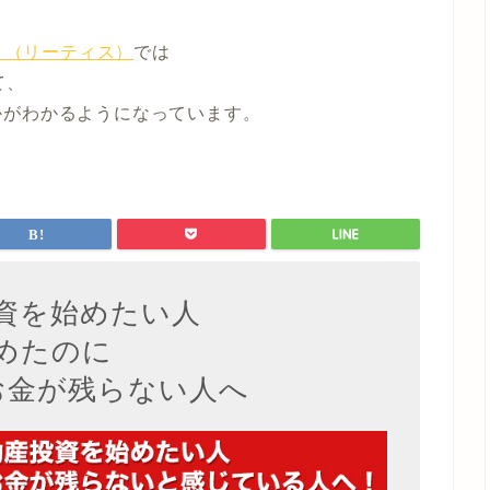
S」（リーティス）
では
て、
かがわかるようになってい
ます。
資を始めたい人
めたのに
お金が残らない人へ