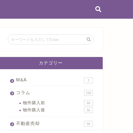
カテゴリー
M&A
2
コラム
158
物件購入前
89
物件購入後
55
不動産売却
58