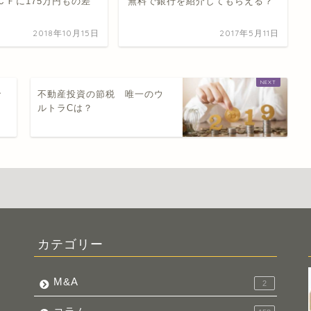
ＣＦに175万円もの差
無料で銀行を紹介してもらえる？
2018年10月15日
2017年5月11日
で
不動産投資の節税 唯一のウ
ルトラCは？
カテゴリー
M&A
2