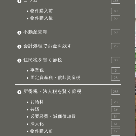
コラム
158
物件購入前
89
物件購入後
55
不動産売却
58
会計処理でお金を残す
25
住民税を賢く節税
38
事業税
3
固定資産税・償却資産税
28
所得税・法人税を賢く節税
286
お給料
23
共済
19
必要経費・減価償却費
64
法人化
61
物件購入前
17