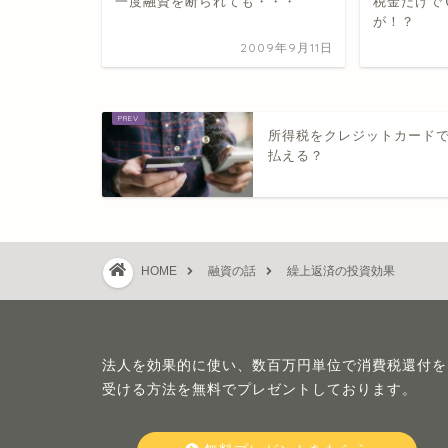
一度融資を断られても・・・
税金だけで
が！？
2009年9月11日
所得税をクレジットカード
払える？
HOME
融資の話
繰上返済の投資効果
法人を効果的に使い、数百万円単位で消費税還付を
受ける方法を無料でプレゼントしております。