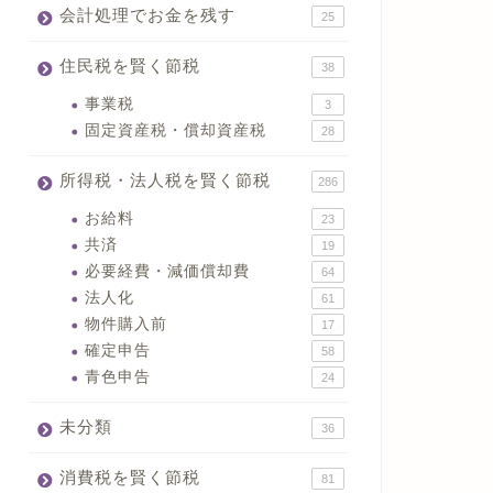
会計処理でお金を残す
25
住民税を賢く節税
38
事業税
3
固定資産税・償却資産税
28
所得税・法人税を賢く節税
286
お給料
23
共済
19
必要経費・減価償却費
64
法人化
61
物件購入前
17
確定申告
58
青色申告
24
未分類
36
消費税を賢く節税
81