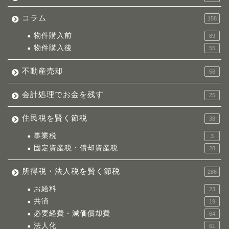
コラム
158
物件購入前
89
物件購入後
55
不動産売却
58
会計処理でお金を残す
25
住民税を賢く節税
38
事業税
3
固定資産税・償却資産税
28
所得税・法人税を賢く節税
286
お給料
23
共済
19
必要経費・減価償却費
64
法人化
61