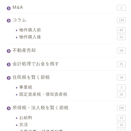
M&A
2
コラム
158
物件購入前
89
物件購入後
55
不動産売却
58
会計処理でお金を残す
25
住民税を賢く節税
38
事業税
3
固定資産税・償却資産税
28
所得税・法人税を賢く節税
286
お給料
23
共済
19