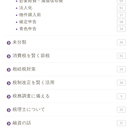
必要経費・減価償却費
64
法人化
61
物件購入前
17
確定申告
58
青色申告
24
未分類
36
消費税を賢く節税
81
相続税対策
24
税制改正を賢く活用
38
税務調査に備える
9
税理士について
20
融資の話
37