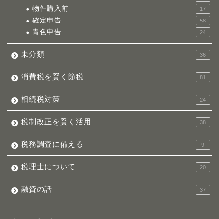
物件購入前
17
確定申告
58
青色申告
24
未分類
36
消費税を賢く節税
81
相続税対策
24
税制改正を賢く活用
38
税務調査に備える
9
税理士について
20
融資の話
37