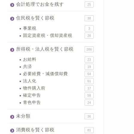
会計処理でお金を残す
25
住民税を賢く節税
38
事業税
3
固定資産税・償却資産税
28
所得税・法人税を賢く節税
286
お給料
23
共済
19
必要経費・減価償却費
64
法人化
61
物件購入前
17
確定申告
58
青色申告
24
未分類
36
消費税を賢く節税
81