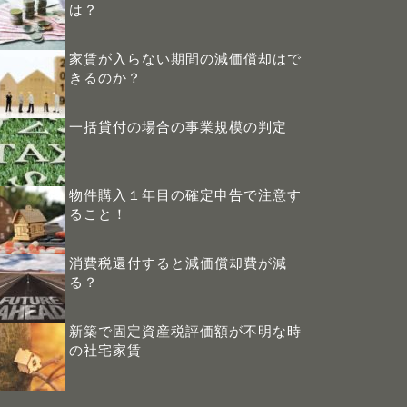
は？
家賃が入らない期間の減価償却はで
きるのか？
一括貸付の場合の事業規模の判定
物件購入１年目の確定申告で注意す
ること！
消費税還付すると減価償却費が減
る？
新築で固定資産税評価額が不明な時
の社宅家賃