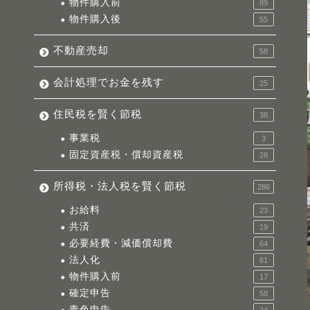
物件購入前
89
物件購入後
55
不動産売却
58
会計処理でお金を残す
25
住民税を賢く節税
38
事業税
3
固定資産税・償却資産税
28
所得税・法人税を賢く節税
286
お給料
23
共済
19
必要経費・減価償却費
64
法人化
61
物件購入前
17
確定申告
58
青色申告