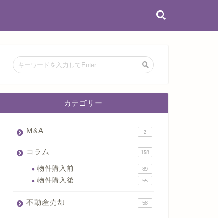
カテゴリー
M&A
2
コラム
158
物件購入前
89
物件購入後
55
不動産売却
58