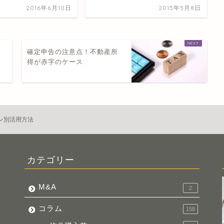
2016年6月10日
2015年5月8日
と
確定申告の注意点！不動産所
得が赤字のケース
ン別活用方法
カテゴリー
M&A
2
コラム
158