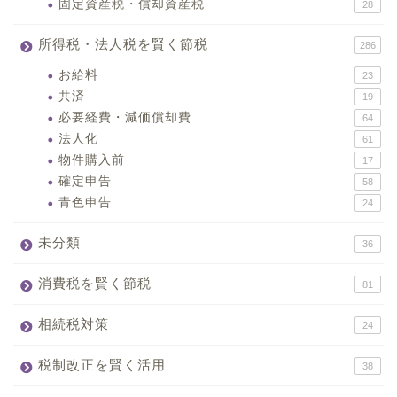
固定資産税・償却資産税
28
所得税・法人税を賢く節税
286
お給料
23
共済
19
必要経費・減価償却費
64
法人化
61
物件購入前
17
確定申告
58
青色申告
24
未分類
36
消費税を賢く節税
81
相続税対策
24
税制改正を賢く活用
38