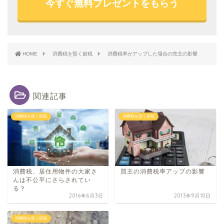
今すぐ無料プレゼントをもらう
HOME
消費税を賢く節税
消費税率がアップした場合の売主の影響
関連記事
消費税を賢く節税
消費税を賢く節税
消費税、居住用物件の大家さ
買主の消費税率アップの影響
んは不公平にさらされてい
る？
2016年6月3日
2013年9月10日
消費税を賢く節税