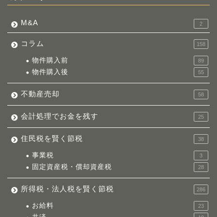
M&A
2
コラム
158
物件購入前
89
物件購入後
55
不動産売却
58
会計処理でお金を残す
25
住民税を賢く節税
38
事業税
3
固定資産税・償却資産税
28
所得税・法人税を賢く節税
286
お給料
23