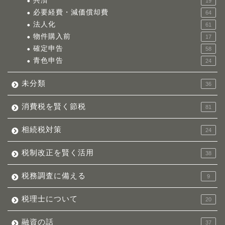
共済
19
必要経費・減価償却費
64
法人化
61
物件購入前
17
確定申告
58
青色申告
24
未分類
36
消費税を賢く節税
81
相続税対策
24
税制改正を賢く活用
38
税務調査に備える
9
税理士について
20
融資の話
37