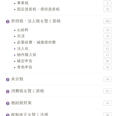
事業税
3
固定資産税・償却資産税
28
所得税・法人税を賢く節税
286
お給料
23
共済
19
必要経費・減価償却費
64
法人化
61
物件購入前
17
確定申告
58
青色申告
24
未分類
36
消費税を賢く節税
81
相続税対策
24
税制改正を賢く活用
38