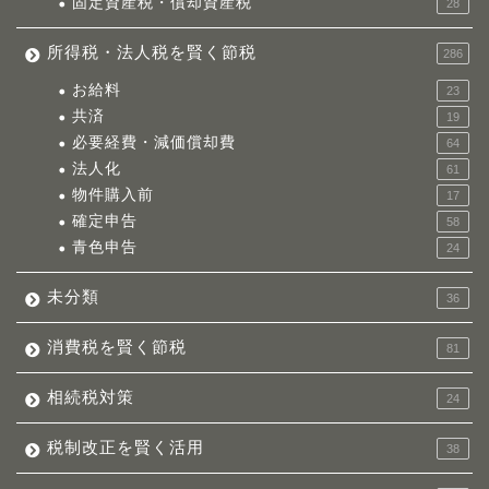
固定資産税・償却資産税
28
所得税・法人税を賢く節税
286
お給料
23
共済
19
必要経費・減価償却費
64
法人化
61
物件購入前
17
確定申告
58
青色申告
24
未分類
36
消費税を賢く節税
81
相続税対策
24
税制改正を賢く活用
38