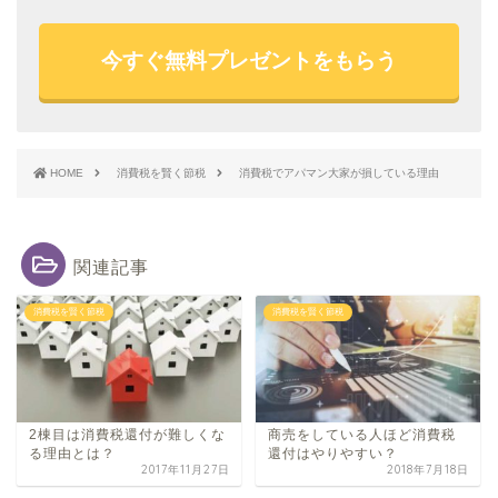
今すぐ無料プレゼントをもらう
HOME
消費税を賢く節税
消費税でアパマン大家が損している理由
関連記事
消費税を賢く節税
消費税を賢く節税
2棟目は消費税還付が難しくな
商売をしている人ほど消費税
る理由とは？
還付はやりやすい？
2017年11月27日
2018年7月18日