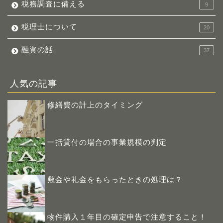
税務調査に備える
9
税理士について
20
融資の話
37
人気の記事
修繕費の計上のタイミング
一括貸付の場合の事業規模の判定
敷金や礼金をもらったときの処理は？
物件購入１年目の確定申告で注意すること！