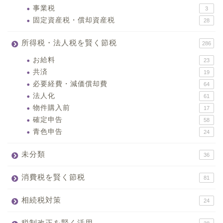
事業税
3
固定資産税・償却資産税
28
所得税・法人税を賢く節税
286
お給料
23
共済
19
必要経費・減価償却費
64
法人化
61
物件購入前
17
確定申告
58
青色申告
24
未分類
36
消費税を賢く節税
81
相続税対策
24
税制改正を賢く活用