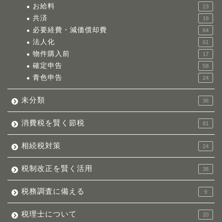
お給料
23
共済
19
必要経費・減価償却費
64
法人化
61
物件購入前
17
確定申告
58
青色申告
24
未分類
36
消費税を賢く節税
81
相続税対策
24
税制改正を賢く活用
38
税務調査に備える
9
税理士について
20