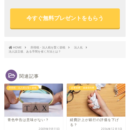
今すぐ無料プレゼントをもらう
HOME
所得税・法人税を賢く節税
法人化
法人設立後、ある手間を省く方法とは？
関連記事
所得税・法人税を賢く節税
必要経費・減価償却費
青色申告は意味がない？
経費計上が銀行の評価を下げ
る？
2009年9月11日
2016年12月1日