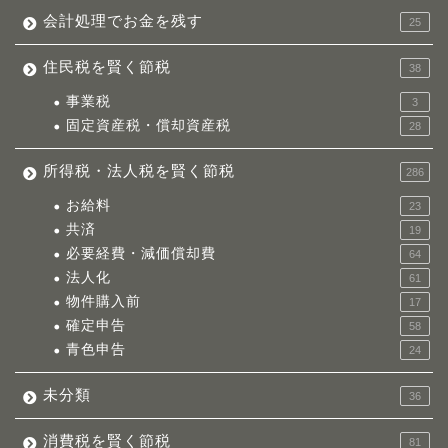
会計処理でお金を残す
25
住民税を賢く節税
38
事業税
3
固定資産税・償却資産税
28
所得税・法人税を賢く節税
286
お給料
23
共済
19
必要経費・減価償却費
64
法人化
61
物件購入前
17
確定申告
58
青色申告
24
未分類
36
消費税を賢く節税
81