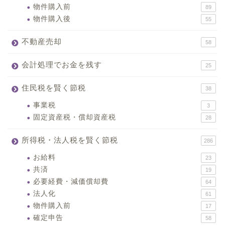
物件購入前
89
物件購入後
55
不動産売却
58
会計処理でお金を残す
25
住民税を賢く節税
38
事業税
3
固定資産税・償却資産税
28
所得税・法人税を賢く節税
286
お給料
23
共済
19
必要経費・減価償却費
64
法人化
61
物件購入前
17
確定申告
58