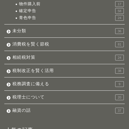
物件購入前
17
確定申告
58
青色申告
24
未分類
36
消費税を賢く節税
81
相続税対策
24
税制改正を賢く活用
38
税務調査に備える
9
税理士について
20
融資の話
37