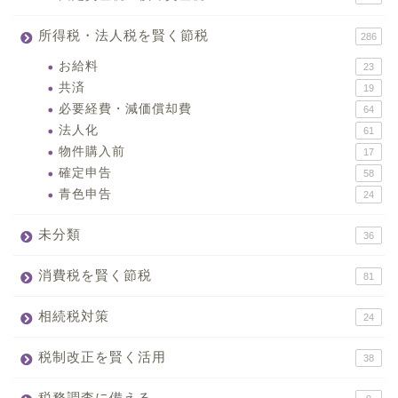
所得税・法人税を賢く節税
286
お給料
23
共済
19
必要経費・減価償却費
64
法人化
61
物件購入前
17
確定申告
58
青色申告
24
未分類
36
消費税を賢く節税
81
相続税対策
24
税制改正を賢く活用
38
税務調査に備える