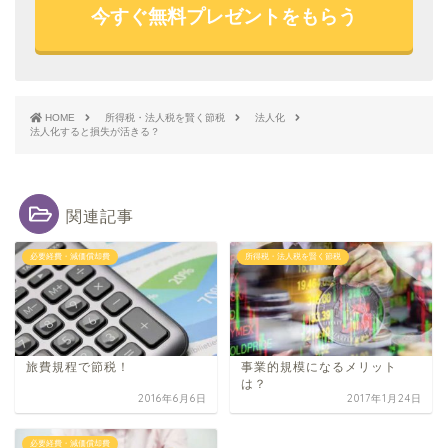
今すぐ無料プレゼントをもらう
HOME
所得税・法人税を賢く節税
法人化
法人化すると損失が活きる？
関連記事
必要経費・減価償却費
所得税・法人税を賢く節税
旅費規程で節税！
事業的規模になるメリット
は？
2016年6月6日
2017年1月24日
必要経費・減価償却費