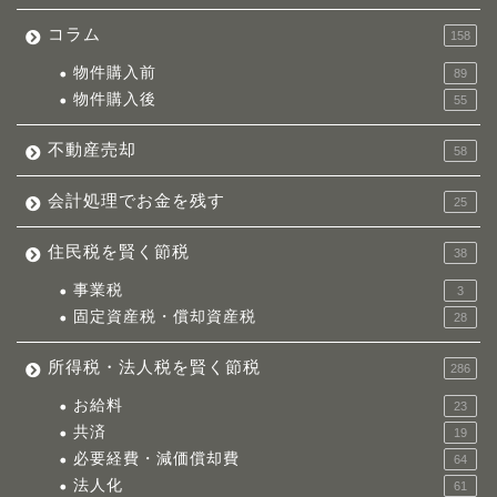
コラム
158
物件購入前
89
物件購入後
55
不動産売却
58
会計処理でお金を残す
25
住民税を賢く節税
38
事業税
3
固定資産税・償却資産税
28
所得税・法人税を賢く節税
286
お給料
23
共済
19
必要経費・減価償却費
64
法人化
61