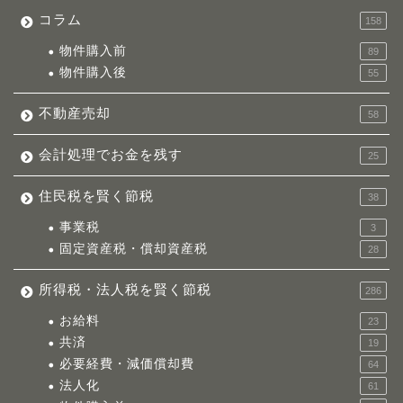
コラム
158
物件購入前
89
物件購入後
55
不動産売却
58
会計処理でお金を残す
25
住民税を賢く節税
38
事業税
3
固定資産税・償却資産税
28
所得税・法人税を賢く節税
286
お給料
23
共済
19
必要経費・減価償却費
64
法人化
61