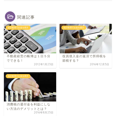
関連記事
会計処理でお金を残す
会計処理でお金を残す
不動産経​営の帳簿は１日５分
役員借入金の返済で所得税を
で​できる！
節税する？
2012年1月23日
2016年12月5日
会計処理でお金を残す
消費税の還付金を利益にしな
い方法のデメリットとは？
2016年8月25日