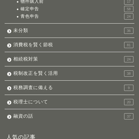
物件購入前
17
確定申告
58
青色申告
24
未分類
36
消費税を賢く節税
81
相続税対策
24
税制改正を賢く活用
38
税務調査に備える
9
税理士について
20
融資の話
37
人気の記事