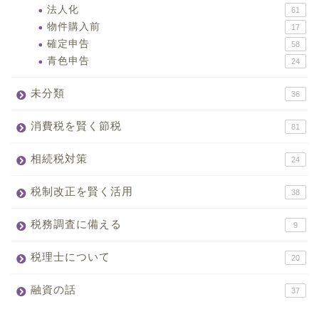
法人化
61
物件購入前
17
確定申告
58
青色申告
24
未分類
36
消費税を賢く節税
81
相続税対策
24
税制改正を賢く活用
38
税務調査に備える
9
税理士について
20
融資の話
37