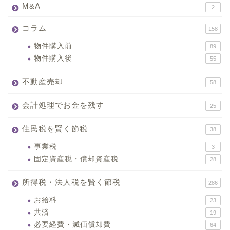
M&A
2
コラム
158
物件購入前
89
物件購入後
55
不動産売却
58
会計処理でお金を残す
25
住民税を賢く節税
38
事業税
3
固定資産税・償却資産税
28
所得税・法人税を賢く節税
286
お給料
23
共済
19
必要経費・減価償却費
64