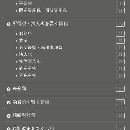
事業税
3
固定資産税・償却資産税
28
所得税・法人税を賢く節税
286
お給料
23
共済
19
必要経費・減価償却費
64
法人化
61
物件購入前
17
確定申告
58
青色申告
24
未分類
36
消費税を賢く節税
81
相続税対策
24
税制改正を賢く活用
38