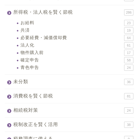
所得税・法人税を賢く節税
286
お給料
23
共済
19
必要経費・減価償却費
64
法人化
61
物件購入前
17
確定申告
58
青色申告
24
未分類
36
消費税を賢く節税
81
相続税対策
24
税制改正を賢く活用
38
税務調査に備える