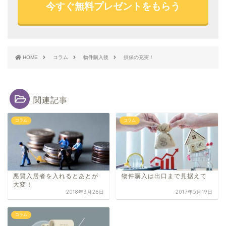
今すぐ無料プレゼントをもらう
HOME
コラム
物件購入後
損保の充実！
関連記事
コラム
コラム
悪質入居者を入れるとあとが
物件購入は出口まで見据えて
大変！
2018年3月26日
2017年5月19日
コラム