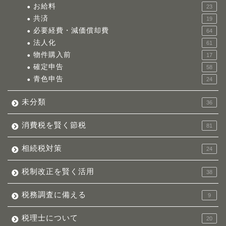
お給料
23
共済
19
必要経費・減価償却費
64
法人化
61
物件購入前
17
確定申告
58
青色申告
24
未分類
36
消費税を賢く節税
81
相続税対策
24
税制改正を賢く活用
38
税務調査に備える
9
税理士について
20