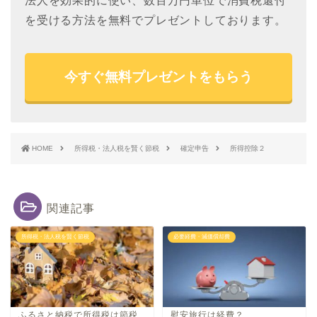
法人を効果的に使い、数百万円単位で消費税還付
を受ける方法を無料でプレゼントしております。
今すぐ無料プレゼントをもらう
HOME
所得税・法人税を賢く節税
確定申告
所得控除２
関連記事
所得税・法人税を賢く節税
必要経費・減価償却費
ふるさと納税で所得税は節税
慰安旅行は経費？