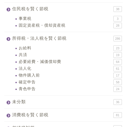
住民税を賢く節税
38
事業税
3
固定資産税・償却資産税
28
所得税・法人税を賢く節税
286
お給料
23
共済
19
必要経費・減価償却費
64
法人化
61
物件購入前
17
確定申告
58
青色申告
24
未分類
36
消費税を賢く節税
81