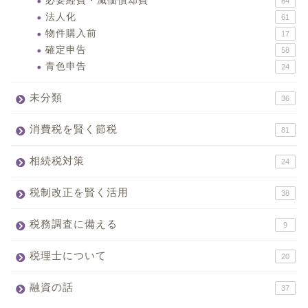
必要経費・減価償却費
64
法人化
61
物件購入前
17
確定申告
58
青色申告
24
未分類
36
消費税を賢く節税
81
相続税対策
24
税制改正を賢く活用
38
税務調査に備える
9
税理士について
20
融資の話
37