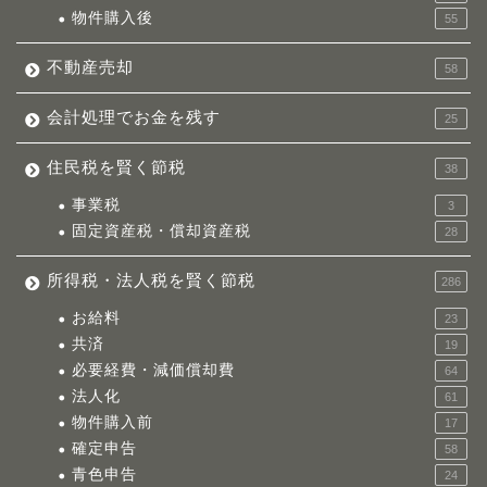
物件購入後
55
不動産売却
58
会計処理でお金を残す
25
住民税を賢く節税
38
事業税
3
固定資産税・償却資産税
28
所得税・法人税を賢く節税
286
お給料
23
共済
19
必要経費・減価償却費
64
法人化
61
物件購入前
17
確定申告
58
青色申告
24