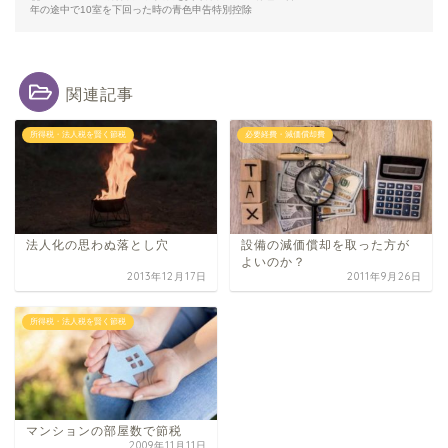
年の途中で10室を下回った時の青色申告特別控除
関連記事
所得税・法人税を賢く節税
必要経費・減価償却費
法人化の思わぬ落とし穴
設備の減価償却​を取った方が
よいのか​？
2013年12月17日
2011年9月26日
所得税・法人税を賢く節税
マンションの部屋数で節税
2009年11月11日