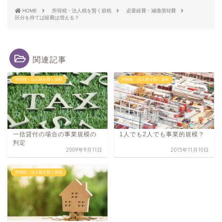
HOME
所得税・法人税を賢く節税
必要経費・減価償却費
区分を持てば経費は増える？
関連記事
所得税・法人税を賢く節税
所得税・法人税を賢く節税
一括貸付の場合の事業規模の
1人でも2人でも事業的規模？
判定
2009年9月11日
2015年11月10日
所得税・法人税を賢く節税