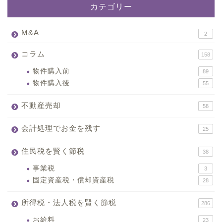
カテゴリー
M&A
2
コラム
158
物件購入前
89
物件購入後
55
不動産売却
58
会計処理でお金を残す
25
住民税を賢く節税
38
事業税
3
固定資産税・償却資産税
28
所得税・法人税を賢く節税
286
お給料
23