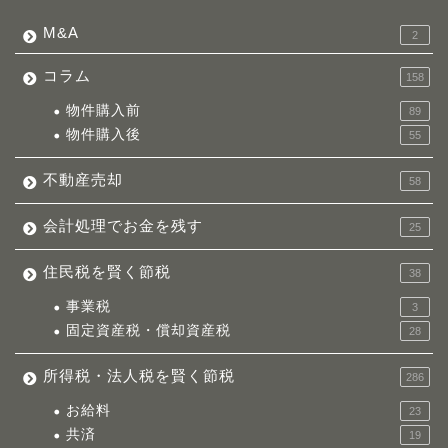
M&A
2
コラム
158
物件購入前
89
物件購入後
55
不動産売却
58
会計処理でお金を残す
25
住民税を賢く節税
38
事業税
3
固定資産税・償却資産税
28
所得税・法人税を賢く節税
286
お給料
23
共済
19