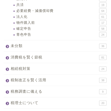
共済
19
必要経費・減価償却費
64
法人化
61
物件購入前
17
確定申告
58
青色申告
24
未分類
36
消費税を賢く節税
81
相続税対策
24
税制改正を賢く活用
38
税務調査に備える
9
税理士について
20