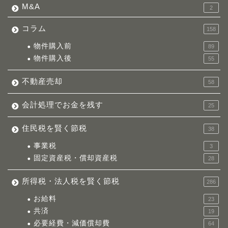
M&A
2
コラム
158
物件購入前
89
物件購入後
55
不動産売却
58
会計処理でお金を残す
25
住民税を賢く節税
38
事業税
3
固定資産税・償却資産税
28
所得税・法人税を賢く節税
286
お給料
23
共済
19
必要経費・減価償却費
64