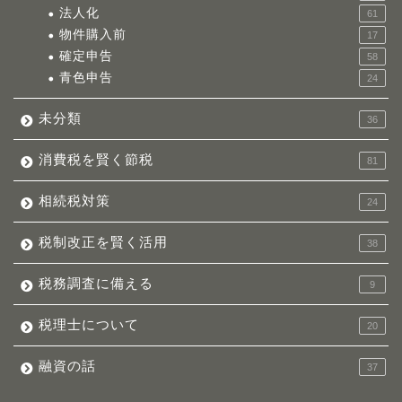
法人化
61
物件購入前
17
確定申告
58
青色申告
24
未分類
36
消費税を賢く節税
81
相続税対策
24
税制改正を賢く活用
38
税務調査に備える
9
税理士について
20
融資の話
37