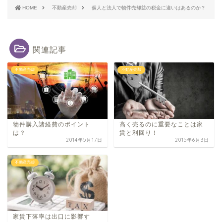
HOME
不動産売却
個人と法人で物件売却益の税金に違いはあるのか？
関連記事
不動産売却
不動産売却
物件購入諸経費のポイント
高く売るのに重要なことは家
は？
賃と利回り！
2014年5月17日
2015年6月3日
不動産売却
家賃下落率は出口に影響す