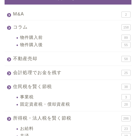
M&A
2
コラム
158
物件購入前
89
物件購入後
55
不動産売却
58
会計処理でお金を残す
25
住民税を賢く節税
38
事業税
3
固定資産税・償却資産税
28
所得税・法人税を賢く節税
286
お給料
23
共済