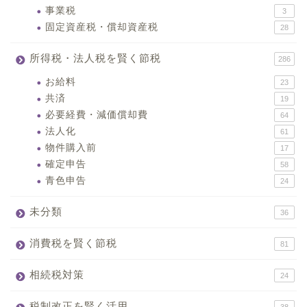
事業税
3
固定資産税・償却資産税
28
所得税・法人税を賢く節税
286
お給料
23
共済
19
必要経費・減価償却費
64
法人化
61
物件購入前
17
確定申告
58
青色申告
24
未分類
36
消費税を賢く節税
81
相続税対策
24
税制改正を賢く活用