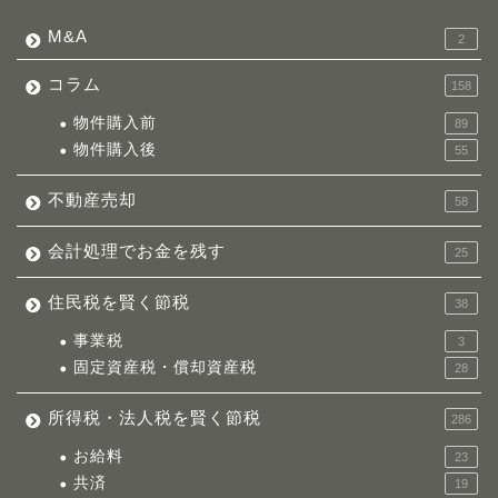
M&A
2
コラム
158
物件購入前
89
物件購入後
55
不動産売却
58
会計処理でお金を残す
25
住民税を賢く節税
38
事業税
3
固定資産税・償却資産税
28
所得税・法人税を賢く節税
286
お給料
23
共済
19