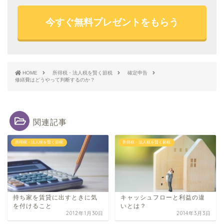
今すぐ無料プレゼントをもらう
HOME
所得税・法人税を賢く節税
確定申告
修繕費はどうやって判断するのか？
関連記事
所得税・法人税を賢く節税
所得税・法人税を賢く節税
持ち家を​賃貸に出すときに気
キャッシュフローと利益の違
を​付けること
いとは？
2012年1月30日
2014年3月3日