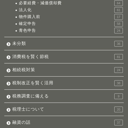
必要経費・減価償却費
64
法人化
61
物件購入前
17
確定申告
58
青色申告
24
未分類
36
消費税を賢く節税
81
相続税対策
24
税制改正を賢く活用
38
税務調査に備える
9
税理士について
20
融資の話
37